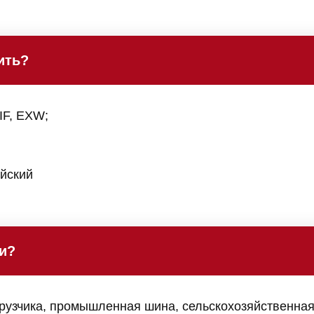
ить?
IF, EXW;
ейский
ии?
узчика, промышленная шина, сельскохозяйственная 