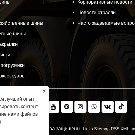
шины
Корпоративные новости
ы
Новости отрасли
озяйственные шины
Часто задаваемые вопр
етные шины
закрылки
диски
погрузчики
аксессуары
X
ам лучший опыт
ировать контент.
ание нами файлов
и
ubber Co., Ltd. Все права защищены.
Links
Sitemap
RSS
XML
по