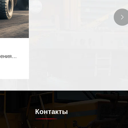

нения
Контакты