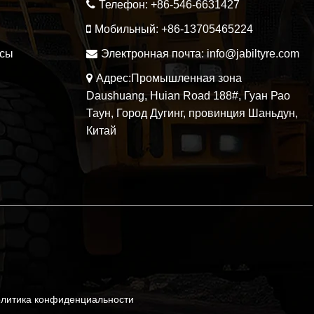
Телефон:
+86-546-6631427
Мобильный:
+86-13705465224
осы
Электронная почта:
info@jabiltyre.com
Адрес:Промышленная зона
Daushuang, Huian Road 188#, Гуан Рао
Таун, Город Дугинг, провинция Шаньдун,
Китай
литика конфиденциальности