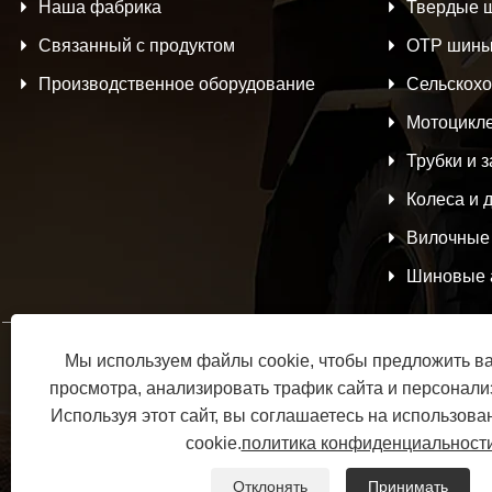
Наша фабрика
Твердые 
Связанный с продуктом
ОТР шин
Производственное оборудование
Сельскох
Мотоцикл
Трубки и 
Колеса и 
Вилочные 
Шиновые 
Мы используем файлы cookie, чтобы предложить в
просмотра, анализировать трафик сайта и персонализ
Используя этот сайт, вы соглашаетесь на использов
cookie.
политика конфиденциальност
Copyright © 2025 JABIL R
Отклонять
Принимать