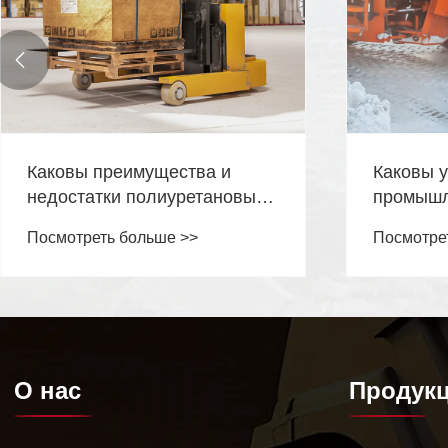

Каковы преимущества и
Каковы 
недостатки полиуретановых
промышл
твердых шин?
Посмотреть больше >>
Посмотре
О нас
Продук