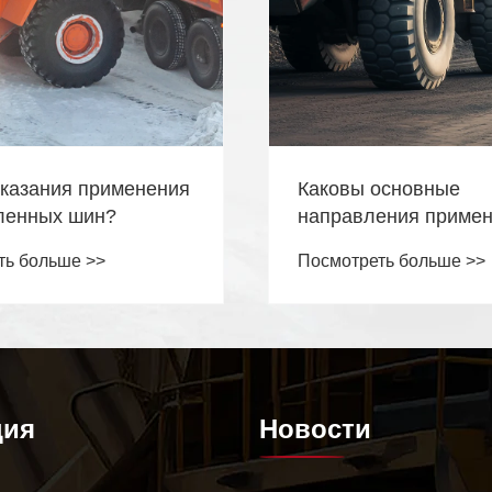
указания применения
Каковы основные
енных шин?
направления приме
шин строительного
ть больше >>
Посмотреть больше >>
оборудования?
ция
Новости